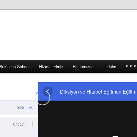
Business School
Hizmetlerimiz
Hakkımızda
İletişim
S.S.S
Diksiyon ve Hitabet Eğitmen Eğitim
0/20
01:57