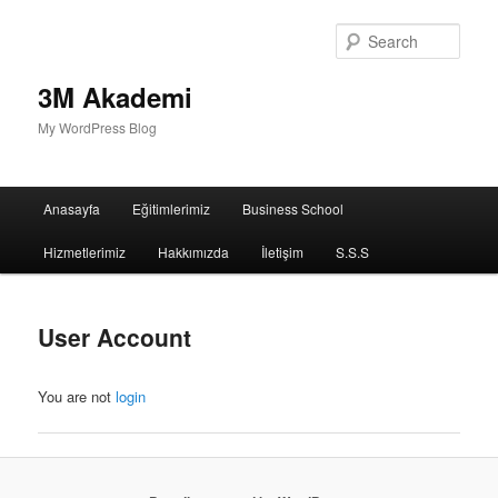
Sear
3M Akademi
My WordPress Blog
Main
Anasayfa
Eğitimlerimiz
Business School
menu
Hizmetlerimiz
Hakkımızda
İletişim
S.S.S
User Account
You are not
login