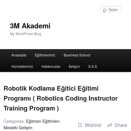
Sear
3M Akademi
My WordPress Blog
Main
Anasayfa
Eğitimlerimiz
Business School
menu
Hizmetlerimiz
Hakkımızda
İletişim
S.S.S
Robotik Kodlama Eğitici Eğitimi
Programı ( Robotics Coding Instructor
Training Program )
Categories:
Eğitmen Eğitimleri
,
Wishlist
Share
Mesleki Gelişim