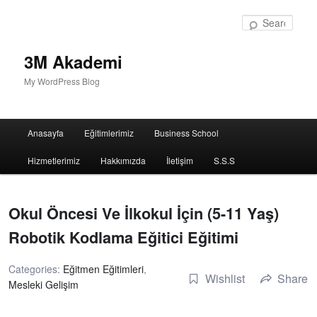
Sear
3M Akademi
My WordPress Blog
Main
Anasayfa
Eğitimlerimiz
Business School
menu
Hizmetlerimiz
Hakkımızda
İletişim
S.S.S
Okul Öncesi Ve İlkokul İçin (5-11 Yaş)
Robotik Kodlama Eğitici Eğitimi
Categories:
Eğitmen Eğitimleri
,
Wishlist
Share
Mesleki Gelişim