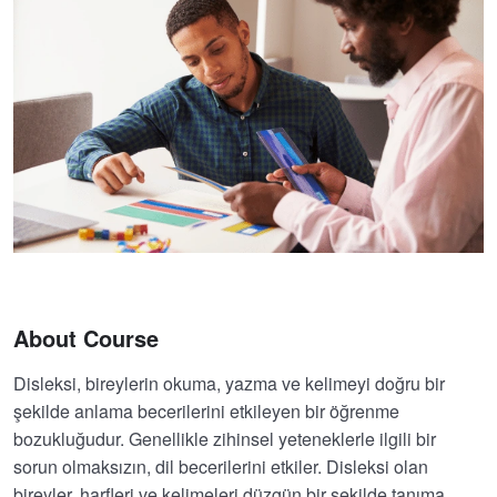
About Course
Disleksi, bireylerin okuma, yazma ve kelimeyi doğru bir
şekilde anlama becerilerini etkileyen bir öğrenme
bozukluğudur. Genellikle zihinsel yeteneklerle ilgili bir
sorun olmaksızın, dil becerilerini etkiler. Disleksi olan
bireyler, harfleri ve kelimeleri düzgün bir şekilde tanıma,