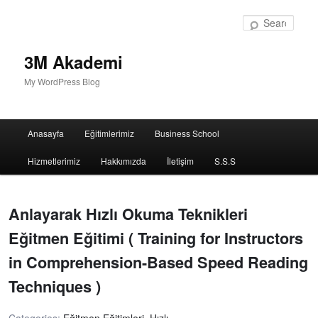
Sear
3M Akademi
My WordPress Blog
Main
Anasayfa
Eğitimlerimiz
Business School
menu
Hizmetlerimiz
Hakkımızda
İletişim
S.S.S
Anlayarak Hızlı Okuma Teknikleri
Eğitmen Eğitimi ( Training for Instructors
in Comprehension-Based Speed Reading
Techniques )
Categories:
Eğitmen Eğitimleri
,
Hızlı