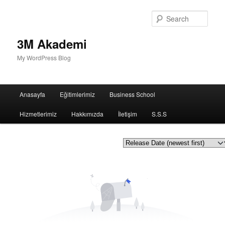
Sear
3M Akademi
My WordPress Blog
Main
Anasayfa
Eğitimlerimiz
Business School
menu
Hizmetlerimiz
Hakkımızda
İletişim
S.S.S